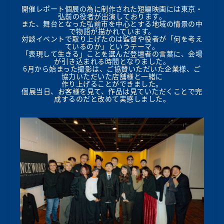
開催レポート個展の為に制作された短編映画には東京・
弘前の役者が出演しております。
また、舞台となった弘前市を中心とする地域の情景の中
で物語が描かれています。
対談イベントで取り上げたのは監督や役者が「何を考え
ているのか」というテーマ。
「表現して生きる」ことを選んだ登壇者の言葉に、会場
が引き込まれる時間となりました。
6月から始まった撮影は、ご協賛いただいた企業様、ご
協力いただいた店舗様と一緒に
作り上げることができました。
個展当日、お客様を見て、作品は見ていただくことで完
成するのだと改めて実感しました。