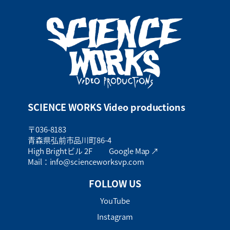
SCIENCE WORKS Video productions
〒036-8183
青森県弘前市品川町86-4
High Brightビル 2F
Google Map ↗
Mail：info@scienceworksvp.com
FOLLOW US
YouTube
Instagram